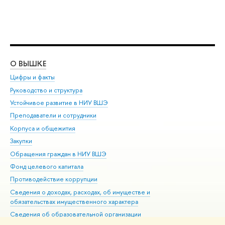
О ВЫШКЕ
ОБ
Цифры и факты
Ли
Руководство и структура
Дов
Устойчивое развитие в НИУ ВШЭ
Ол
Преподаватели и сотрудники
При
Корпуса и общежития
Вы
Закупки
При
Обращения граждан в НИУ ВШЭ
Ас
Фонд целевого капитала
До
Противодействие коррупции
Цен
Сведения о доходах, расходах, об имуществе и
Би
обязательствах имущественного характера
Об
Сведения об образовательной организации
Обр